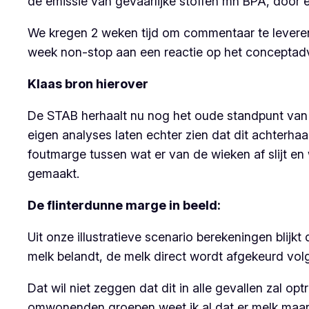
de emissie van gevaarlijke stoffen mn BPA, door ee
We kregen 2 weken tijd om commentaar te leveren
week non-stop aan een reactie op het conceptad
Klaas bron hierover
De STAB herhaalt nu nog het oude standpunt van 
eigen analyses laten echter zien dat dit achterha
foutmarge tussen wat er van de wieken af slijt e
gemaakt.
De flinterdunne marge in beeld:
Uit onze illustratieve scenario berekeningen blijk
melk belandt, de melk direct wordt afgekeurd volg
Dat wil niet zeggen dat dit in alle gevallen zal op
omwonenden groepen weet ik al dat er melk maar o