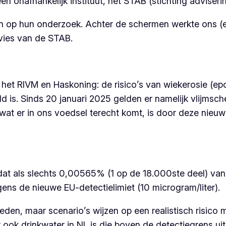
n onafhankelijk instituut, het STAB (stichting adviseri
 op hun onderzoek. Achter de schermen werkte ons (en 
vies van de STAB.
het RIVM en Haskoning: de risico’s van wiekerosie (ep
ald is. Sinds 20 januari 2025 gelden er namelijk vlijm
n wat er in ons voedsel terecht komt, is door deze nie
t dat als slechts 0,00565% (1 op de 18.000ste deel) van 
ens de nieuwe EU-detectielimiet (10 microgram/liter).
treden, maar scenario’s wijzen op een realistisch risico
ok drinkwater in NL is die boven de detectiegrens uit