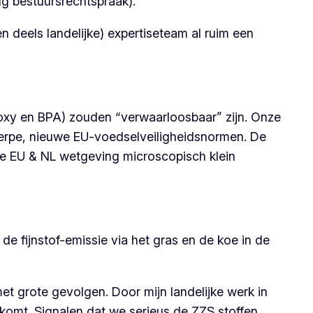
ng bestuursrechtspraak).
deels landelijke) expertiseteam al ruim een
oxy en BPA) zouden “verwaarloosbaar” zijn. Onze
scherpe, nieuwe EU-voedselveiligheidsnormen. De
uwe EU & NL wetgeving microscopisch klein
de fijnstof-emissie via het gras en de koe in de
 met grote gevolgen. Door mijn landelijke werk in
komt. Signalen dat we serieus de ZZS stoffen